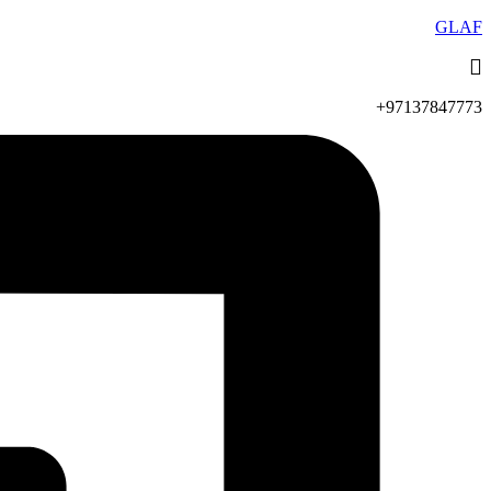
GLAF
97137847773+​